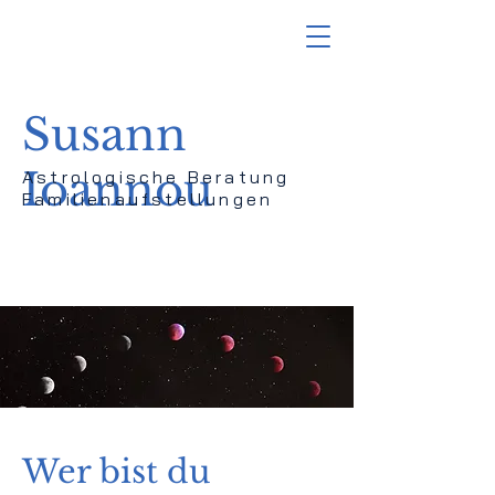
Susann
Ioannou
Astrologische Beratung
Familienaufstellungen
Wer bist du