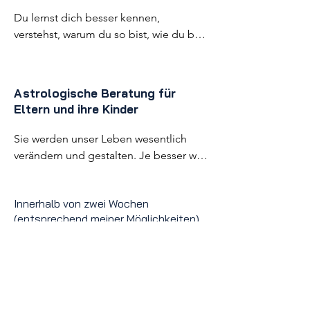
Du lernst dich besser kennen, 
verstehst, warum du so bist, wie du bist 
– und kannst dich endlich annehmen 
wie du bist und dir auch selbst 
verzeihen...
A
strologische Beratung für
Eltern und ihre Kinder
Sie werden unser Leben wesentlich 
verändern und gestalten. Je besser wir 
als Eltern unsere Kinder kennen, desto 
besser können wir sie in ihrem 
Innerhalb von zwei Wochen
Verhalten verstehen, sie ermutigen, 
(entsprechend meiner Möglichkeiten)
unterstützen, achtsam begleiten…
werde ich dir meine Ausarbeitung zu
deinem Geburtshoroskop zuschicken.
Konkrete Fragen solltest du mir davor
zugeschickt haben. Du kannst es in