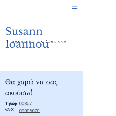
Susann
Ioannou
Η αποστολή της ζωής σου
Θα χαρώ να σας
ακούσω!
00357
Τηλέφ
ωνο:
99996979